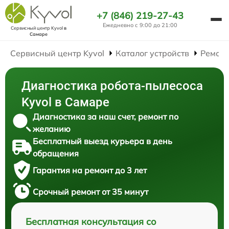
+7 (846) 219-27-43
Ежедневно с 9:00 до 21:00
Сервисный центр Kyvol
в
Самаре
Сервисный центр Kyvol
Каталог устройств
Ремонт
Диагностика робота-пылесоса
Kyvol в Самаре
Диагностика за наш счет, ремонт по
желанию
Бесплатный выезд курьера в день
обращения
Гарантия на ремонт до 3 лет
Срочный ремонт от 35 минут
Бесплатная консультация со