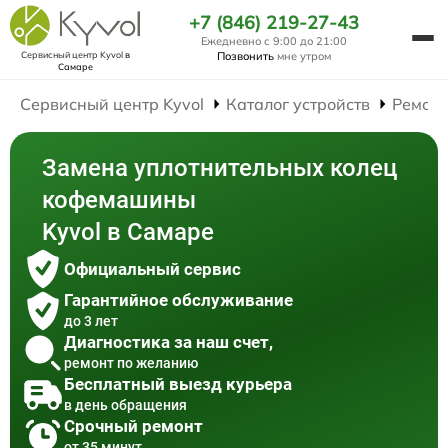
+7 (846) 219-27-43
Ежедневно с 9:00 до 21:00
Сервисный центр Kyvol
в
Позвонить
мне утром
Самаре
Сервисный центр Kyvol
Каталог устройств
Ремон
Замена уплотнительных колец
кофемашины
Kyvol в Самаре
Официальный сервис
Гарантийное обслуживание
до 3 лет
Диагностика за наш счет,
ремонт по желанию
Бесплатный выезд курьера
в день обращения
Срочный ремонт
от 35 минут