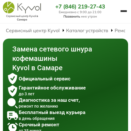
+7 (846) 219-27-43
Ежедневно с 9:00 до 21:00
Сервисный центр Kyvol
в
Позвонить
мне утром
Самаре
Сервисный центр Kyvol
Каталог устройств
Ремон
Замена сетевого шнура
кофемашины
Kyvol в Самаре
Официальный сервис
Гарантийное обслуживание
до 3 лет
Диагностика за наш счет,
ремонт по желанию
Бесплатный выезд курьера
в день обращения
Срочный ремонт
от 35 минут