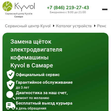
+7 (846) 219-27-43
Ежедневно с 9:00 до 21:00
Сервисный центр Kyvol
в
Самаре
Сервисный центр Kyvol
Каталог устройств
Ремон
Замена щёток
электродвигателя
кофемашины
Kyvol в Самаре
Официальный сервис
Гарантийное обслуживание
до 3 лет
Диагностика за наш счет,
ремонт по желанию
Бесплатный выезд курьера
в день обращения