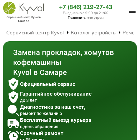
+7 (846) 219-27-43
Ежедневно с 9:00 до 21:00
Сервисный центр Kyvol
в
Позвонить
мне утром
Самаре
Сервисный центр Kyvol
Каталог устройств
Ремон
Замена прокладок, хомутов
кофемашины
Kyvol в Самаре
Официальный сервис
Гарантийное обслуживание
до 3 лет
Диагностика за наш счет,
ремонт по желанию
Бесплатный выезд курьера
в день обращения
Срочный ремонт
от 35 минут