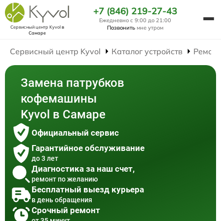
+7 (846) 219-27-43
Ежедневно с 9:00 до 21:00
Сервисный центр Kyvol
в
Позвонить
мне утром
Самаре
Сервисный центр Kyvol
Каталог устройств
Ремон
Замена патрубков
кофемашины
Kyvol в Самаре
Официальный сервис
Гарантийное обслуживание
до 3 лет
Диагностика за наш счет,
ремонт по желанию
Бесплатный выезд курьера
в день обращения
Срочный ремонт
от 35 минут