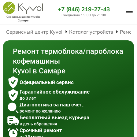
+7 (846) 219-27-43
Ежедневно с 9:00 до 21:00
Сервисный центр Kyvol
в
Самаре
Сервисный центр Kyvol
Каталог устройств
Ремон
Ремонт термоблока/пароблока
кофемашины
Kyvol в Самаре
Официальный сервис
Гарантийное обслуживание
до 3 лет
Диагностика за наш счет,
ремонт по желанию
Бесплатный выезд курьера
в день обращения
Срочный ремонт
от 35 минут