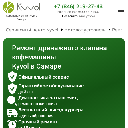
+7 (846) 219-27-43
Ежедневно с 9:00 до 21:00
Сервисный центр Kyvol
в
Позвонить
мне утром
Самаре
Сервисный центр Kyvol
Каталог устройств
Ремон
Ремонт дренажного клапана
кофемашины
Kyvol в Самаре
Официальный сервис
Гарантийное обслуживание
до 3 лет
Диагностика за наш счет,
ремонт по желанию
Бесплатный выезд курьера
в день обращения
Срочный ремонт
от 35 минут